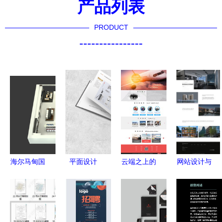
产品列表
PRODUCT
----------------
海尔马甸国
平面设计
云端之上的
网站设计与
美电器专卖
画册 宣传
视觉航行
网页设计的
店设计 直
册 旅游宣
航空公司网
核心要素与
立的蜗牛，
传册 文创
站与平面设
现代趋势
打造家电空
产品画册
计的美学与