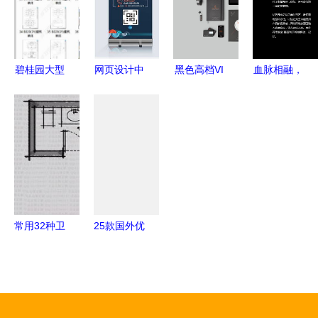
间新叙事
作品集
功能融合
碧桂园大型
网页设计中
黑色高档VI
血脉相融，
完整配套楼
的视觉战略
模板 企业
匠心所致
盘规划设计
从平面设计
VI设计 品
——血栓通
从平面图到
图到用户体
牌VI 创意
胶囊创意海
网页展示的
验的极致转
名片 光盘
报设计赏析
全流程解析
化
高精 手提
袋 纸杯 信
封 办公 平
常用32种卫
25款国外优
面设计 欣
生间平面优
秀平面设计
赏 模板 素
化套路，设
作品欣赏
材 下载
计师必备！