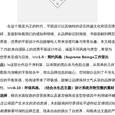
在这个视觉为王的时代，平面设计以其独特的语言跨越文化和语言障
碍，直接影响着我们的感知和情绪。从品牌标识到海报、书籍装帧到网页
界面，优秀的平面设计作品能够给人带来深度印象与审美乐趣。本文精选
了25款来自国际上的优秀平面设计作品，涵盖不同风格与类型，希望为
您带来灵感与启发。\n\n
1-5：简约风格（Supreme Beings工作室出
品）
\n这部分作品干净利落，以有限的黑白灰与色彩点缀，从简单的几何
图形与清晰的字形组合中，突出品牌信息的核心。空间留白达到了不失礼
仪的平衡美感，给阅读带来了呼吸感，能够让品牌保持大气从容的品牌调
性。\n\n
6-10：环保风格。（结合水生态主题）设计系统并附完整的素材
选择
，模仿水面纹路的背景效果以及废弃物再造造型穿插其中
利用循环概
念让画面产生水生的灵动质感，木刻版画的印章强化手迹特征且增强识别
耐磨耐看环保
的品牌态度。线条自由的跳出了自然界，却能表达主题的严